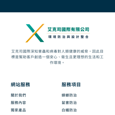
o
g
b
a
o
r
e
r
k
a
k
m
e
d
-
a
l
t
艾克司國際深知害蟲和病毒對人類健康的威脅，因此目
標是幫助客戶創造一個安心、衛生且更理想的生活和工
作環境。
網站服務
服務項目
關於我們
蟑螂防治
服務內容
鼠害防治
獨家產品
白蟻防治