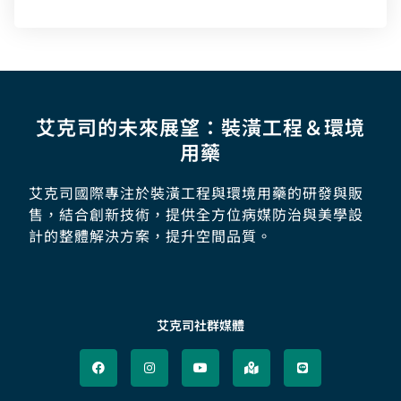
艾克司的未來展望：裝潢工程＆環境
用藥
艾克司國際專注於裝潢工程與環境用藥的研發與販
售，結合創新技術，提供全方位病媒防治與美學設
計的整體解決方案，提升空間品質。
艾克司社群媒體
F
I
Y
M
L
a
n
o
a
i
c
s
u
p
n
e
t
t
-
e
b
a
u
m