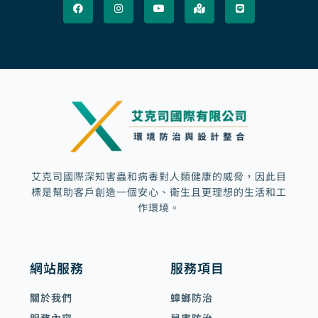
c
s
u
p
n
e
t
t
-
e
b
a
u
m
o
g
b
a
o
r
e
r
k
a
k
m
e
d
-
a
l
t
艾克司國際深知害蟲和病毒對人類健康的威脅，因此目
標是幫助客戶創造一個安心、衛生且更理想的生活和工
作環境。
網站服務
服務項目
關於我們
蟑螂防治