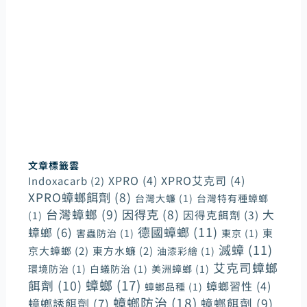
提供病媒防治裝潢工程實施諮詢和裝潢前置規劃，我
們深信唯有以客戶需求為導向，才能提供最好的產品
和服務並更有效率地為客戶解決問題。
幫助客戶在一開始進行裝潢工程期間便能建立起病媒
防疫的觀念和準備，才能在日後更實質有效的緩解蟲
害和鼠害對家居和各商業環境造成的傷害性。
文章標籤雲
XPRO
(4)
XPRO艾克司
(4)
Indoxacarb
(2)
XPRO蟑螂餌劑
(8)
台灣大蠊
(1)
台灣特有種蟑螂
台灣蟑螂
(9)
因得克
(8)
大
因得克餌劑
(3)
(1)
德國蟑螂
(11)
蟑螂
(6)
東
害蟲防治
(1)
東京
(1)
滅蟑
(11)
京大蟑螂
(2)
東方水蠊
(2)
油漆彩繪
(1)
艾克司蟑螂
環境防治
(1)
白蟻防治
(1)
美洲蟑螂
(1)
蟑螂
(17)
餌劑
(10)
蟑螂習性
(4)
蟑螂品種
(1)
蟑螂防治
(18)
蟑螂誘餌劑
(7)
蟑螂餌劑
(9)