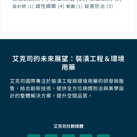
雌性蟑螂
(4)
鼠害防治
(3)
設計師
(1)
餐廳
(1)
艾克司的未來展望：裝潢工程＆環境
用藥
艾克司國際專注於裝潢工程與環境用藥的研發與販
售，結合創新技術，提供全方位病媒防治與美學設
計的整體解決方案，提升空間品質。
艾克司社群媒體
F
I
Y
M
L
a
n
o
a
i