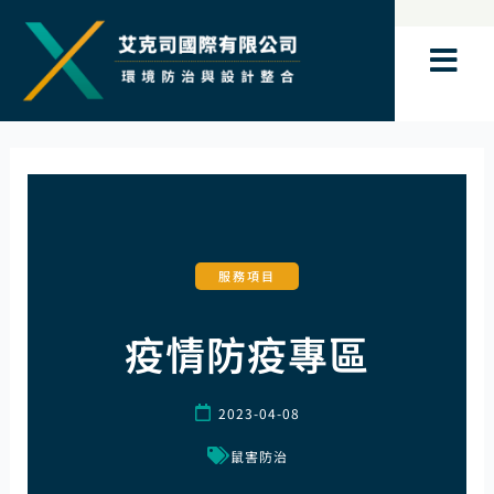
跳
至
主
要
內
容
服務項目
疫情防疫專區
2023-04-08
鼠害防治