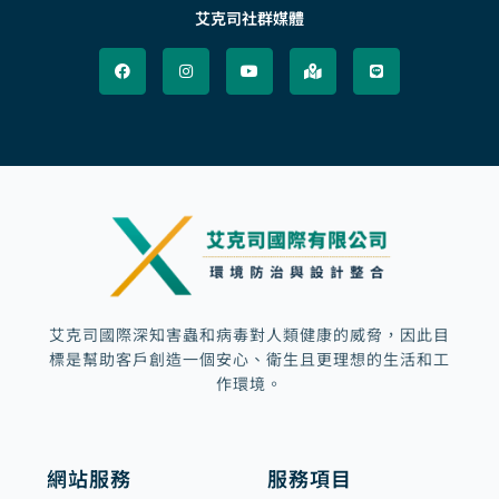
艾克司社群媒體
F
I
Y
M
L
a
n
o
a
i
c
s
u
p
n
e
t
t
-
e
b
a
u
m
o
g
b
a
o
r
e
r
k
a
k
m
e
d
-
a
l
t
艾克司國際深知害蟲和病毒對人類健康的威脅，因此目
標是幫助客戶創造一個安心、衛生且更理想的生活和工
作環境。
網站服務
服務項目