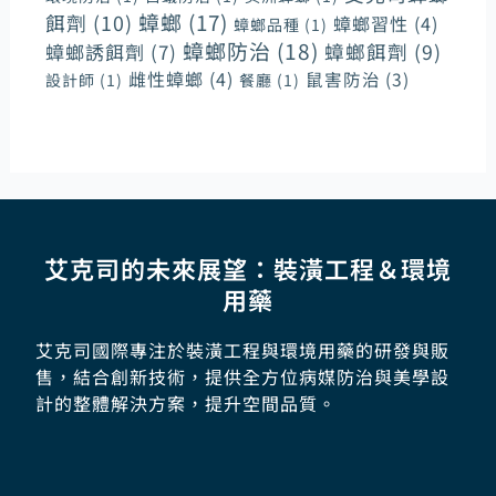
蟑螂
(17)
餌劑
(10)
蟑螂習性
(4)
蟑螂品種
(1)
蟑螂防治
(18)
蟑螂誘餌劑
(7)
蟑螂餌劑
(9)
雌性蟑螂
(4)
鼠害防治
(3)
設計師
(1)
餐廳
(1)
艾克司的未來展望：裝潢工程＆環境
用藥
艾克司國際專注於裝潢工程與環境用藥的研發與販
售，結合創新技術，提供全方位病媒防治與美學設
計的整體解決方案，提升空間品質。