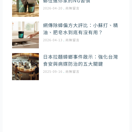
螂住進你家的NG習慣
2026-04-20
尚無留言
網傳除蟑偏方大評比：小蘇打、精
油、肥皂水到底有沒有用？
2026-04-13
尚無留言
日本拉麵蟑螂事件啟示：強化台灣
食安與病媒防治的五大關鍵
2025-09-16
尚無留言