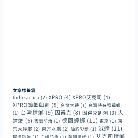
環境管理病媒專家
提供病媒防治裝潢工程實施諮詢和裝潢前置規劃，我
們深信唯有以客戶需求為導向，才能提供最好的產品
和服務並更有效率地為客戶解決問題。
幫助客戶在一開始進行裝潢工程期間便能建立起病媒
防疫的觀念和準備，才能在日後更實質有效的緩解蟲
害和鼠害對家居和各商業環境造成的傷害性。
文章標籤雲
XPRO
(4)
XPRO艾克司
(4)
Indoxacarb
(2)
XPRO蟑螂餌劑
(8)
台灣大蠊
(1)
台灣特有種蟑螂
台灣蟑螂
(9)
因得克
(8)
大
因得克餌劑
(3)
(1)
德國蟑螂
(11)
蟑螂
(6)
東
害蟲防治
(1)
東京
(1)
滅蟑
(11)
京大蟑螂
(2)
東方水蠊
(2)
油漆彩繪
(1)
艾克司蟑螂
環境防治
(1)
白蟻防治
(1)
美洲蟑螂
(1)