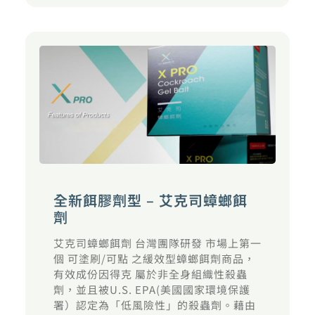
全新餌膠劑型 – 艾克司蟑螂餌
劑
艾克司蟑螂餌劑 台灣團隊研發 市場上第一
個 可塗刷/可點 之緩效型蟑螂餌劑商品，
有效成份因得克 屬於非全身組織性殺蟲
劑，並且被U.S. EPA(美國國家環境保護
署）認定為「低風險性」的殺蟲劑。藉由