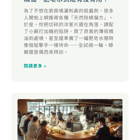
為了不想在廚房噴灑刺鼻的殺蟲劑，很多
人開始上網搜尋各種「天然除蟑偏方」。
於是，你把切碎的洋蔥片擺在角落、調配
了小蘇打加糖的陷阱、買了昂貴的薄荷精
油到處噴，甚至還準備了一罐肥皂水隨時
像個狙擊手一樣待命——全試過一輪，蟑
螂還是偶而來拜訪。
閱讀更多 »