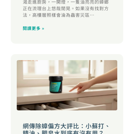
渴走進廚房，一開燈，一隻油亮亮的蟑螂
正在流理台上悠哉閒晃。如果沒有找對方
法，高樓層照樣會淪為蟲害災區…
閱讀更多 »
網傳除蟑偏方大評比：小蘇打、
精油、肥皂水到底有沒有用？