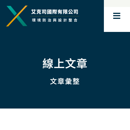
跳
至
主
要
內
容
線上文章
文章彙整