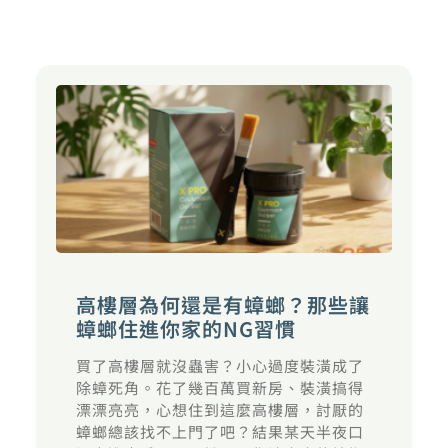
高樓層為何還是有蟑螂？那些讓
蟑螂住進你家的NG習慣
買了高樓層就沒蟲害？小心過度裝潢成了
除蟑死角。花了幾百萬買新房、裝潢搞得
漂漂亮亮，心想住到這麼高樓層，討厭的
蟑螂總該找不上門了吧？結果某天半夜口