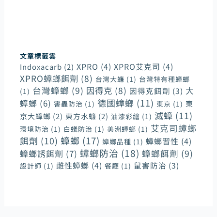
文章標籤雲
XPRO
(4)
XPRO艾克司
(4)
Indoxacarb
(2)
XPRO蟑螂餌劑
(8)
台灣大蠊
(1)
台灣特有種蟑螂
台灣蟑螂
(9)
因得克
(8)
大
因得克餌劑
(3)
(1)
德國蟑螂
(11)
蟑螂
(6)
東
害蟲防治
(1)
東京
(1)
滅蟑
(11)
京大蟑螂
(2)
東方水蠊
(2)
油漆彩繪
(1)
艾克司蟑螂
環境防治
(1)
白蟻防治
(1)
美洲蟑螂
(1)
蟑螂
(17)
餌劑
(10)
蟑螂習性
(4)
蟑螂品種
(1)
蟑螂防治
(18)
蟑螂誘餌劑
(7)
蟑螂餌劑
(9)
雌性蟑螂
(4)
鼠害防治
(3)
設計師
(1)
餐廳
(1)