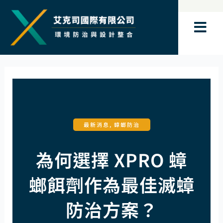
跳
至
主
要
內
容
最新消息
,
蟑螂防治
為何選擇 XPRO 蟑
螂餌劑作為最佳滅蟑
防治方案？