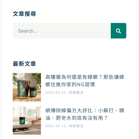
文章搜尋
搜
尋
最新文章
高樓層為何還是有蟑螂？那些讓蟑
螂住進你家的NG習慣
2026-04-20
尚無留言
網傳除蟑偏方大評比：小蘇打、精
油、肥皂水到底有沒有用？
2026-04-13
尚無留言