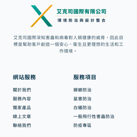
a
l
t
艾克司國際深知害蟲和病毒對人類健康的威脅，因此目
標是幫助客戶創造一個安心、衛生且更理想的生活和工
作環境。
網站服務
服務項目
關於我們
蟑螂防治
服務內容
鼠害防治
獨家產品
白蟻防治
線上文章
一般飛行性害蟲防治
聯絡我們
防疫專區