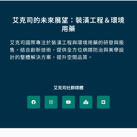
艾克司的未來展望：裝潢工程＆環境
用藥
艾克司國際專注於裝潢工程與環境用藥的研發與販
售，結合創新技術，提供全方位病媒防治與美學設
計的整體解決方案，提升空間品質。
艾克司社群媒體
F
I
Y
M
L
a
n
o
a
i
c
s
u
p
n
e
t
t
-
e
b
a
u
m
o
g
b
a
o
r
e
r
k
a
k
m
e
d
-