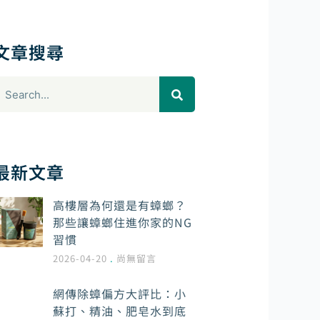
文章搜尋
搜
尋
最新文章
高樓層為何還是有蟑螂？
那些讓蟑螂住進你家的NG
習慣
2026-04-20
尚無留言
網傳除蟑偏方大評比：小
蘇打、精油、肥皂水到底