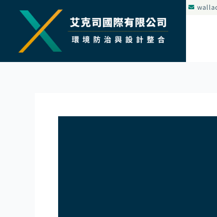
跳
walla
至
主
要
內
容