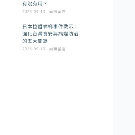
有沒有用？
2026-04-13
尚無留言
日本拉麵蟑螂事件啟示：
強化台灣食安與病媒防治
的五大關鍵
2025-09-16
尚無留言
環境管理病媒專家
提供病媒防治裝潢工程實施諮詢
和裝潢前置規劃，我們深信唯有
以客戶需求為導向，才能提供最
好的產品和服務並更有效率地為
客戶解決問題。