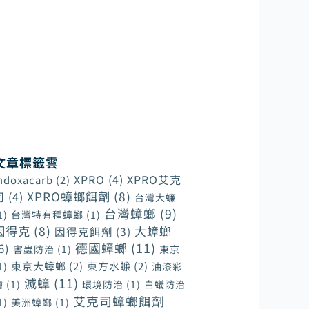
幫助客戶在一開始進行裝潢工程
期間便能建立起病媒防疫的觀念
和準備，才能在日後更實質有效
的緩解蟲害和鼠害對家居和各商
業環境造成的傷害性。
文章標籤雲
XPRO
(4)
XPRO艾克
ndoxacarb
(2)
XPRO蟑螂餌劑
(8)
司
(4)
台灣大蠊
台灣蟑螂
(9)
1)
台灣特有種蟑螂
(1)
因得克
(8)
大蟑螂
因得克餌劑
(3)
德國蟑螂
(11)
6)
害蟲防治
(1)
東京
東京大蟑螂
(2)
東方水蠊
(2)
1)
油漆彩
滅蟑
(11)
繪
(1)
環境防治
(1)
白蟻防治
艾克司蟑螂餌劑
1)
美洲蟑螂
(1)