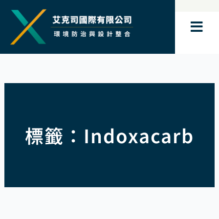
跳
至
主
要
內
容
標籤：Indoxacarb