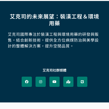
艾克司的未來展望：裝潢工程＆環境
用藥
艾克司國際專注於裝潢工程與環境用藥的研發與販
售，結合創新技術，提供全方位病媒防治與美學設
計的整體解決方案，提升空間品質。
艾克司社群媒體
F
I
Y
M
L
a
n
o
a
i
c
s
u
p
n
e
t
t
-
e
b
a
u
m
o
g
b
a
o
r
e
r
k
a
k
m
e
d
-