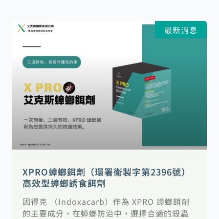
最新消息
XPRO蟑螂餌劑（環署衛製字第2396號）
高效型蟑螂誘食餌劑
因得克 （Indoxacarb）作為 XPRO 蟑螂餌劑
的主要成分，在蟑螂防治中，選擇合適的殺蟲