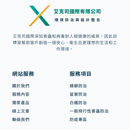
a
l
t
艾克司國際深知害蟲和病毒對人類健康的威脅，因此目
標是幫助客戶創造一個安心、衛生且更理想的生活和工
作環境。
網站服務
服務項目
關於我們
蟑螂防治
服務內容
鼠害防治
獨家產品
白蟻防治
線上文章
一般飛行性害蟲防治
聯絡我們
防疫專區