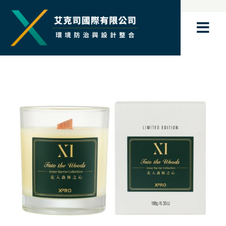
跳
至
主
要
內
容