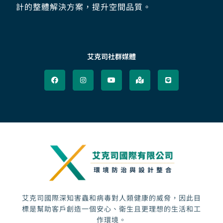
計的整體解決方案，提升空間品質。
艾克司社群媒體
F
I
Y
M
L
a
n
o
a
i
c
s
u
p
n
e
t
t
-
e
b
a
u
m
o
g
b
a
o
r
e
r
k
a
k
m
e
d
-
a
l
t
艾克司國際深知害蟲和病毒對人類健康的威脅，因此目
標是幫助客戶創造一個安心、衛生且更理想的生活和工
作環境。