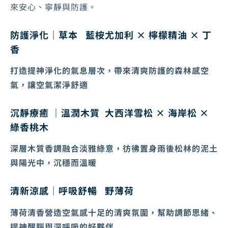
來安心、寧靜與防護。
防護淨化｜草本
藍桉尤加利 × 檸檬精油 × 丁
香
打造提神淨化的氣息層次，帶來清爽防護的森林感空
氣，讓空氣潔淨舒適
沉靜療癒 ｜溫潤木質
大西洋雪松 × 海岸松 ×
綠香桃木
深層木質香調融合淡雅綠意，彷彿置身雨後松林的泥土
與陽光中，沉穩而溫暖
清新涼感｜呼吸舒暢
野薄荷
薄荷清香營造空氣感十足的清爽氛圍，幫助調節思緒、
提神醒腦與深呼吸的好夥伴