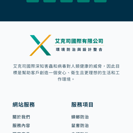
b
a
u
m
o
g
b
a
o
r
e
r
k
a
k
m
e
d
-
a
l
t
艾克司國際深知害蟲和病毒對人類健康的威脅，因此目
標是幫助客戶創造一個安心、衛生且更理想的生活和工
作環境。
網站服務
服務項目
關於我們
蟑螂防治
服務內容
鼠害防治