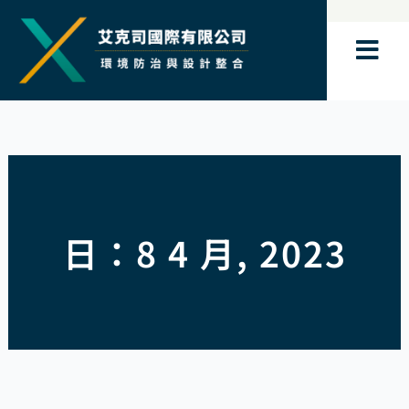
跳
至
主
要
內
容
日：8 4 月, 2023