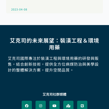
2023-04-08
艾克司的未來展望：裝潢工程＆環境
用藥
艾克司國際專注於裝潢工程與環境用藥的研發與販
售，結合創新技術，提供全方位病媒防治與美學設
計的整體解決方案，提升空間品質。
艾克司社群媒體
F
I
Y
M
L
a
n
o
a
i
c
s
u
p
n
e
t
t
-
e