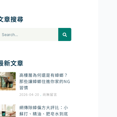
文章搜尋
搜
尋
最新文章
高樓層為何還是有蟑螂？
那些讓蟑螂住進你家的NG
習慣
2026-04-20
尚無留言
網傳除蟑偏方大評比：小
蘇打、精油、肥皂水到底