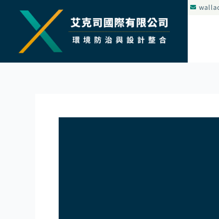
跳
walla
至
主
要
內
容