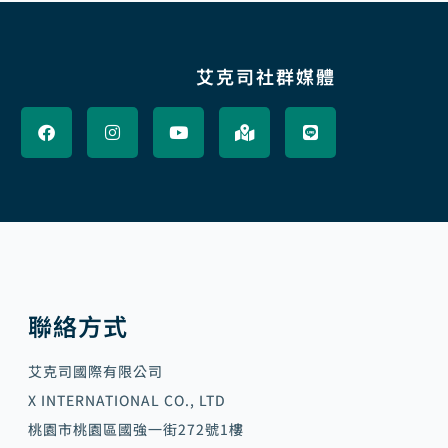
艾克司社群媒體
F
I
Y
M
L
a
n
o
a
i
c
s
u
p
n
e
t
t
-
e
b
a
u
m
o
g
b
a
o
r
e
r
k
a
k
m
e
d
-
a
l
聯絡方式
t
艾克司國際有限公司
X INTERNATIONAL CO., LTD
桃園市桃園區國強一街272號1樓