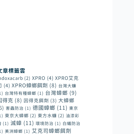
幫助客戶在一開始進行裝潢工程
期間便能建立起病媒防疫的觀念
和準備，才能在日後更實質有效
的緩解蟲害和鼠害對家居和各商
業環境造成的傷害性。
文章標籤雲
XPRO
(4)
XPRO艾克
ndoxacarb
(2)
XPRO蟑螂餌劑
(8)
司
(4)
台灣大蠊
台灣蟑螂
(9)
1)
台灣特有種蟑螂
(1)
因得克
(8)
大蟑螂
因得克餌劑
(3)
德國蟑螂
(11)
6)
害蟲防治
(1)
東京
東京大蟑螂
(2)
東方水蠊
(2)
1)
油漆彩
滅蟑
(11)
繪
(1)
環境防治
(1)
白蟻防治
艾克司蟑螂餌劑
1)
美洲蟑螂
(1)