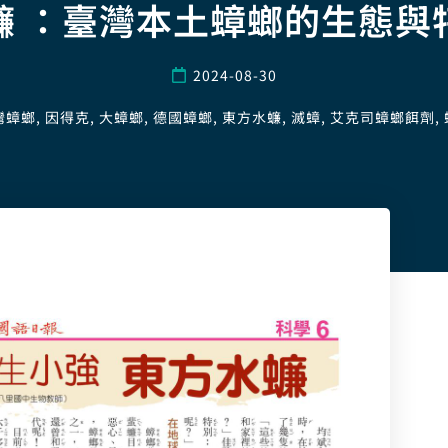
蠊 ：臺灣本土蟑螂的生態與
2024-08-30
灣蟑螂
,
因得克
,
大蟑螂
,
德國蟑螂
,
東方水蠊
,
滅蟑
,
艾克司蟑螂餌劑
,