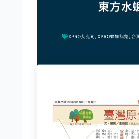
東方水
XPRO艾克司
,
XPRO蟑螂餌劑
,
台