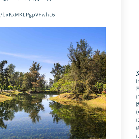
re/bxKxMKLPgpVFwhc6
I
(
(
(
(