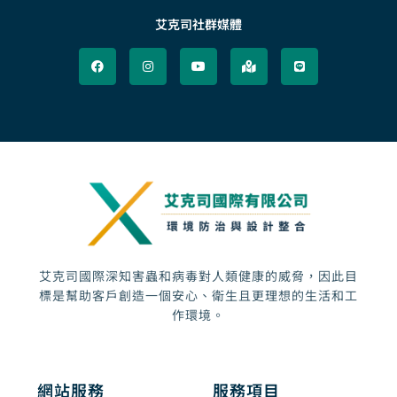
艾克司社群媒體
F
I
Y
M
L
a
n
o
a
i
c
s
u
p
n
e
t
t
-
e
b
a
u
m
o
g
b
a
o
r
e
r
k
a
k
m
e
d
-
a
l
t
艾克司國際深知害蟲和病毒對人類健康的威脅，因此目
標是幫助客戶創造一個安心、衛生且更理想的生活和工
作環境。
網站服務
服務項目