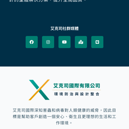
艾克司社群媒體
F
I
Y
M
L
a
n
o
a
i
c
s
u
p
n
e
t
t
-
e
b
a
u
m
o
g
b
a
o
r
e
r
k
a
k
m
e
d
-
a
l
t
艾克司國際深知害蟲和病毒對人類健康的威脅，因此目
標是幫助客戶創造一個安心、衛生且更理想的生活和工
作環境。