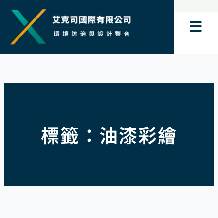
跳
至
主
要
內
容
標籤：油漆彩繪