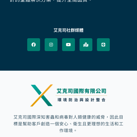
艾克司社群媒體
F
I
Y
M
L
a
n
o
a
i
c
s
u
p
n
e
t
t
-
e
b
a
u
m
o
g
b
a
o
r
e
r
k
a
k
m
e
d
-
a
l
t
艾克司國際深知害蟲和病毒對人類健康的威脅，因此目
標是幫助客戶創造一個安心、衛生且更理想的生活和工
作環境。