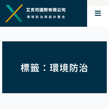
跳
至
主
要
內
容
標籤：環境防治