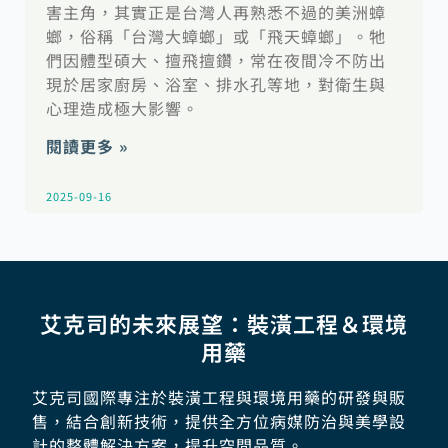
害主角，其實正是台灣人再熟悉不過的美洲蟑
螂，俗稱「台灣大蟑螂」或「飛天蟑螂」。牠
們因體型碩大、擅飛擅鑽，常在夜間冷不防出
現於居家廚房、浴室、排水孔等地，對衛生與
心理造成極大影響。
閱讀更多 »
2025-09-16
艾克司的未來展望：裝潢工程＆環境
用藥
艾克司國際專注於裝潢工程與環境用藥的研發與販
售，結合創新技術，提供全方位病媒防治與美學設
計的整體解決方案，提升空間品質。