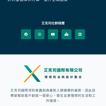
艾克司社群媒體
F
I
Y
M
L
a
n
o
a
i
c
s
u
p
n
e
t
t
-
e
b
a
u
m
o
g
b
a
o
r
e
r
k
a
k
m
e
d
-
a
l
t
艾克司國際深知害蟲和病毒對人類健康的威脅，因此目
標是幫助客戶創造一個安心、衛生且更理想的生活和工
作環境。