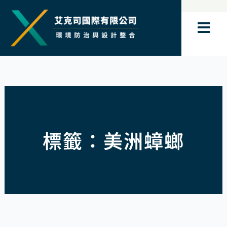
跳
至
主
要
內
容
標籤：美洲蟑螂