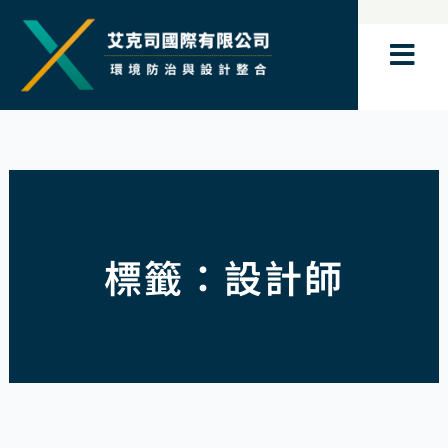
跳
至
主
要
內
容
標籤：設計師