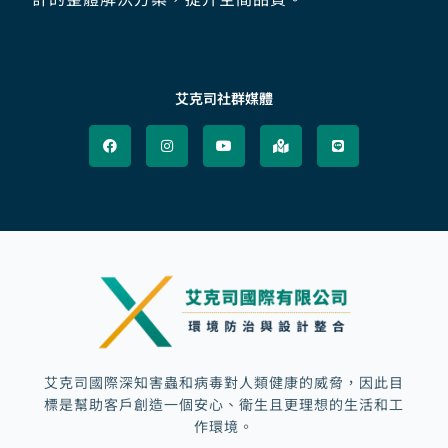
艾克司社群媒體
F
I
Y
M
L
a
n
o
a
i
c
s
u
p
n
e
t
t
-
e
b
a
u
m
o
g
b
a
o
r
e
r
k
a
k
m
e
d
-
a
l
t
艾克司國際深知害蟲和病毒對人類健康的威脅，因此目
標是幫助客戶創造一個安心、衛生且更理想的生活和工
作環境。