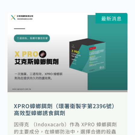
最新消息
XPRO蟑螂餌劑（環署衛製字第2396號）
高效型蟑螂誘食餌劑
因得克 （Indoxacarb）作為 XPRO 蟑螂餌劑
的主要成分，在蟑螂防治中，選擇合適的殺蟲