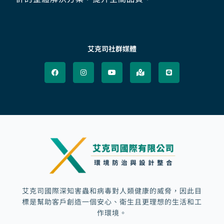
艾克司社群媒體
F
I
Y
M
L
a
n
o
a
i
c
s
u
p
n
e
t
t
-
e
b
a
u
m
o
g
b
a
o
r
e
r
k
a
k
m
e
d
-
a
l
t
艾克司國際深知害蟲和病毒對人類健康的威脅，因此目
標是幫助客戶創造一個安心、衛生且更理想的生活和工
作環境。