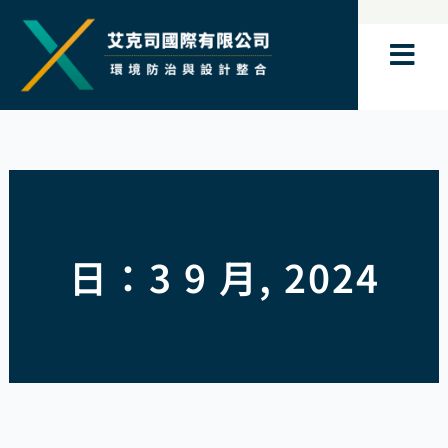
跳
至
主
要
內
容
日：3 9 月, 2024