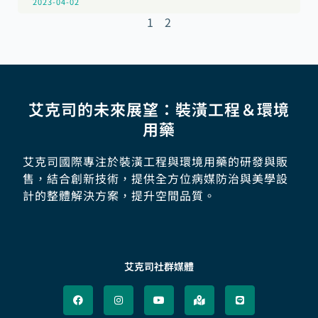
2023-04-02
1
2
艾克司的未來展望：裝潢工程＆環境
用藥
艾克司國際專注於裝潢工程與環境用藥的研發與販
售，結合創新技術，提供全方位病媒防治與美學設
計的整體解決方案，提升空間品質。
艾克司社群媒體
F
I
Y
M
L
a
n
o
a
i
c
s
u
p
n
e
t
t
-
e