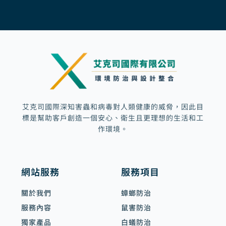
b
a
u
m
o
g
b
a
o
r
e
r
k
a
k
m
e
d
-
a
l
t
艾克司國際深知害蟲和病毒對人類健康的威脅，因此目
標是幫助客戶創造一個安心、衛生且更理想的生活和工
作環境。
網站服務
服務項目
關於我們
蟑螂防治
服務內容
鼠害防治
獨家產品
白蟻防治