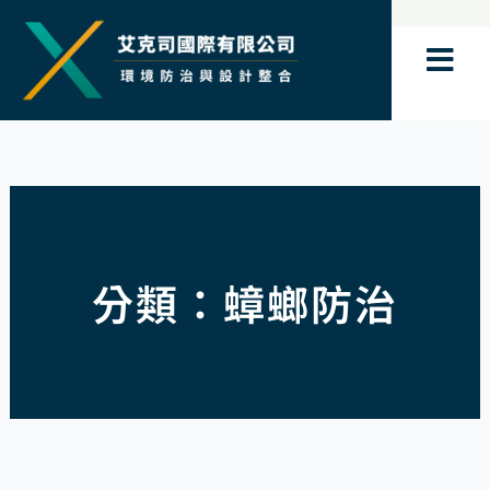
跳
至
主
要
內
容
分類：蟑螂防治