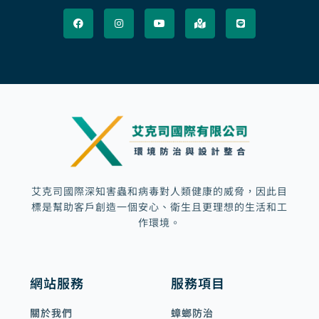
F
I
Y
M
L
a
n
o
a
i
c
s
u
p
n
e
t
t
-
e
b
a
u
m
o
g
b
a
o
r
e
r
k
a
k
m
e
d
-
a
l
t
艾克司國際深知害蟲和病毒對人類健康的威脅，因此目
標是幫助客戶創造一個安心、衛生且更理想的生活和工
作環境。
網站服務
服務項目
關於我們
蟑螂防治