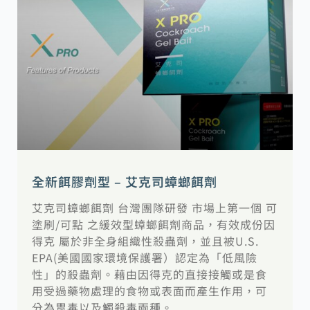
全新餌膠劑型 – 艾克司蟑螂餌劑
艾克司蟑螂餌劑 台灣團隊研發 市場上第一個 可
塗刷/可點 之緩效型蟑螂餌劑商品，有效成份因
得克 屬於非全身組織性殺蟲劑，並且被U.S.
EPA(美國國家環境保護署）認定為「低風險
性」的殺蟲劑。藉由因得克的直接接觸或是食
用受過藥物處理的食物或表面而產生作用，可
分為胃毒以及觸殺毒兩種。