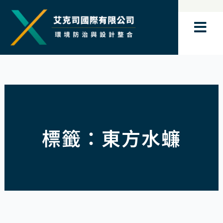
跳
至
主
要
內
容
標籤：東方水蠊