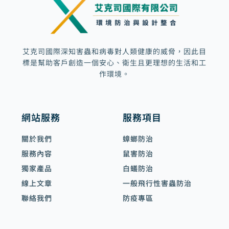
l
t
艾克司國際深知害蟲和病毒對人類健康的威脅，因此目
標是幫助客戶創造一個安心、衛生且更理想的生活和工
作環境。
網站服務
服務項目
關於我們
蟑螂防治
服務內容
鼠害防治
獨家產品
白蟻防治
線上文章
一般飛行性害蟲防治
聯絡我們
防疫專區