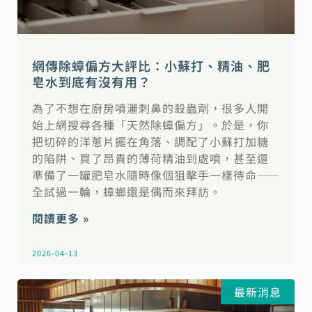
網傳除蟑偏方大評比：小蘇打、精油、肥
皂水到底有沒有用？
為了不想在廚房噴灑刺鼻的殺蟲劑，很多人開
始上網搜尋各種「天然除蟑偏方」。於是，你
把切碎的洋蔥片擺在角落、調配了小蘇打加糖
的陷阱、買了昂貴的薄荷精油到處噴，甚至還
準備了一罐肥皂水隨時像個狙擊手一樣待命——
全試過一輪，蟑螂還是偶而來拜訪。
閱讀更多 »
2026-04-13
最新消息