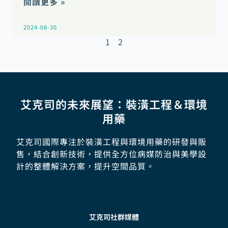
閱讀更多 »
2024-08-30
1
2
艾克司的未來展望：裝潢工程＆環境
用藥
艾克司國際專注於裝潢工程與環境用藥的研發與販
售，結合創新技術，提供全方位病媒防治與美學設
計的整體解決方案，提升空間品質。
艾克司社群媒體
F
I
Y
M
L