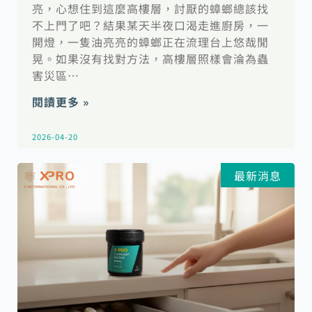
亮，心想住到這麼高樓層，討厭的蟑螂總該找
不上門了吧？結果某天半夜口渴走進廚房，一
開燈，一隻油亮亮的蟑螂正在流理台上悠哉閒
晃。如果沒有找對方法，高樓層照樣會淪為蟲
害災區…
閱讀更多 »
2026-04-20
最新消息