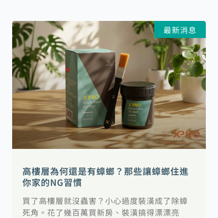
頁
頁
最新消息
面
面
高樓層為何還是有蟑螂？那些讓蟑螂住進
你家的NG習慣
買了高樓層就沒蟲害？小心過度裝潢成了除蟑
死角。花了幾百萬買新房、裝潢搞得漂漂亮