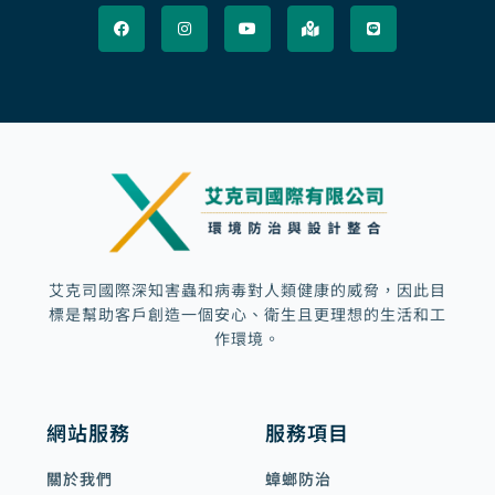
a
n
o
a
i
c
s
u
p
n
e
t
t
-
e
b
a
u
m
o
g
b
a
o
r
e
r
k
a
k
m
e
d
-
a
l
t
艾克司國際深知害蟲和病毒對人類健康的威脅，因此目
標是幫助客戶創造一個安心、衛生且更理想的生活和工
作環境。
網站服務
服務項目
關於我們
蟑螂防治