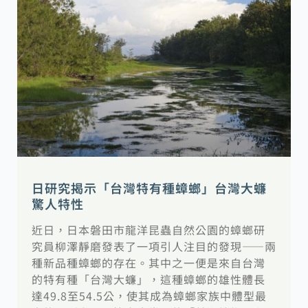
日研究揭示「台灣特有種蟑螂」台灣大蠊
驚人特性
近日，日本磐田市龍洋昆蟲自然公園的蟑螂研
究員柳澤靜磨發表了一項引人注目的發現——兩
種新品種蟑螂的存在。其中之一便是來自台灣
的特有種「台灣大蠊」，這種蟑螂的雄性體長
達49.8至54.5公，使其成為蟑螂家族中體型最