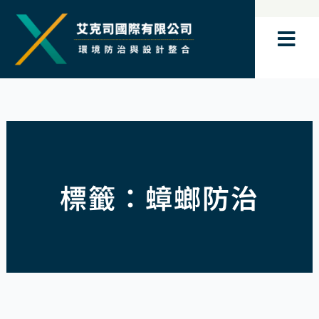
跳
至
主
要
內
容
標籤：蟑螂防治