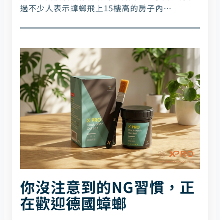
過不少人表示蟑螂飛上15樓高的房子內…
你沒注意到的NG習慣，正
在歡迎德國蟑螂