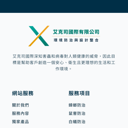
o
g
b
a
o
r
e
r
k
a
k
m
e
d
-
a
l
t
艾克司國際深知害蟲和病毒對人類健康的威脅，因此目
標是幫助客戶創造一個安心、衛生且更理想的生活和工
作環境。
網站服務
服務項目
關於我們
蟑螂防治
服務內容
鼠害防治
獨家產品
白蟻防治