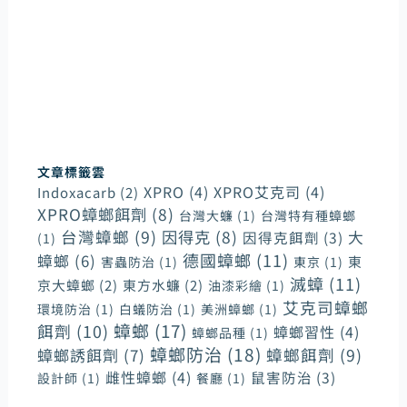
幫助客戶在一開始進行裝潢工程期間便能建立起病媒
防疫的觀念和準備，才能在日後更實質有效的緩解蟲
害和鼠害對家居和各商業環境造成的傷害性。
文章標籤雲
XPRO
(4)
XPRO艾克司
(4)
Indoxacarb
(2)
XPRO蟑螂餌劑
(8)
台灣大蠊
(1)
台灣特有種蟑螂
台灣蟑螂
(9)
因得克
(8)
大
因得克餌劑
(3)
(1)
德國蟑螂
(11)
蟑螂
(6)
東
害蟲防治
(1)
東京
(1)
滅蟑
(11)
京大蟑螂
(2)
東方水蠊
(2)
油漆彩繪
(1)
艾克司蟑螂
環境防治
(1)
白蟻防治
(1)
美洲蟑螂
(1)
蟑螂
(17)
餌劑
(10)
蟑螂習性
(4)
蟑螂品種
(1)
蟑螂防治
(18)
蟑螂誘餌劑
(7)
蟑螂餌劑
(9)
雌性蟑螂
(4)
鼠害防治
(3)
設計師
(1)
餐廳
(1)