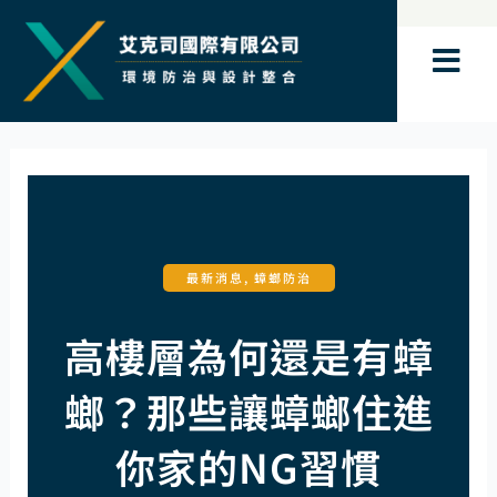
跳
至
主
要
內
容
最新消息
,
蟑螂防治
高樓層為何還是有蟑
螂？那些讓蟑螂住進
你家的NG習慣