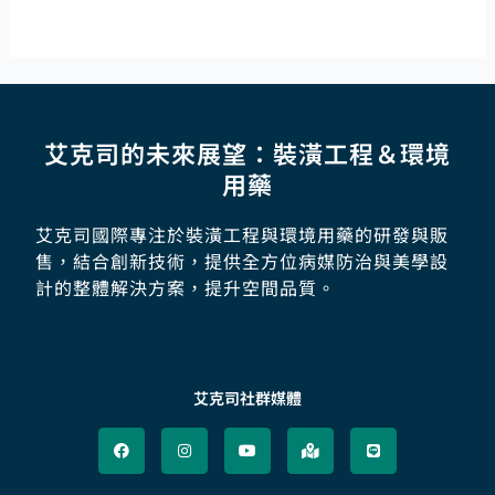
艾克司的未來展望：裝潢工程＆環境
用藥
艾克司國際專注於裝潢工程與環境用藥的研發與販
售，結合創新技術，提供全方位病媒防治與美學設
計的整體解決方案，提升空間品質。
艾克司社群媒體
F
I
Y
M
L
a
n
o
a
i
c
s
u
p
n
e
t
t
-
e
b
a
u
m