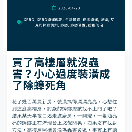
2026-04-20
XPRO
,
XPRO蟑螂餌劑
,
台灣蟑螂
,
德國蟑螂
,
滅蟑
,
艾
克司蟑螂餌劑
,
蟑螂
,
蟑螂習性
,
蟑螂防治
買了高樓層就沒蟲
害？小心過度裝潢成
了除蟑死角
花了幾百萬買新房、裝潢搞得漂漂亮亮，心想住
到這麼高樓層，討厭的蟑螂總該找不上門了吧？
結果某天半夜口渴走進廚房，一開燈，一隻油亮
亮的蟑螂正在流理台上悠哉閒晃。如果沒有找對
方法，高樓層照樣會淪為蟲害災區，事實上有聽