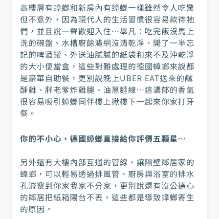
高樓層有蟑螂和新房內有蟑螂一樣雖然令人吃驚
但不意外，因為現代人的生活習慣很容易款待牠
們，並且說一聲歡迎入住…舉凡：吃完飯沒馬上
洗的碗盤、水槽廚餘濾網沒清乾淨、開了一半忘
記的啤酒罐、外送油膩膩的紙袋和來不及沖乾淨
的大小便當盒，這些對難處理的德國蟑螂來說都
是豪華自助餐，更別說晚上UBER EAT送來的鹹
酥雞、胖老爹炸雞腿、油蔥麵線…這濃郁的香氣
很容易吸引蟑螂同伴樓上揪樓下一起來你家打牙
祭。
你的不小心，德國蟑螂直接給你評價五顆星…
另外還有大樓內部互通的管線，讓隔壁鄰居家的
蟑螂，可以輕易透過排風管、廚房與浴室的排水
孔流竄到你家我家不分家，更別說還有沒公德心
的鄰居把紙箱陽台不丟，這些都是導致蟑螂寄生
的原因。