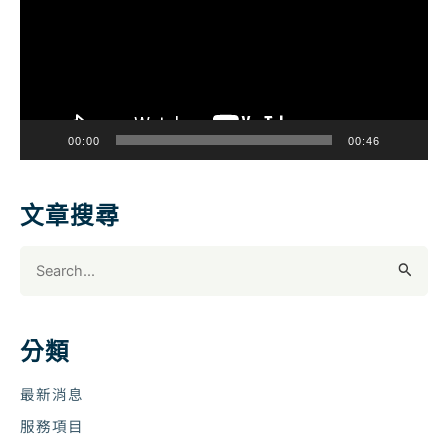
播
放
器
00:00
00:46
文章搜尋
搜
尋
關
鍵
分類
字
:
最新消息
服務項目