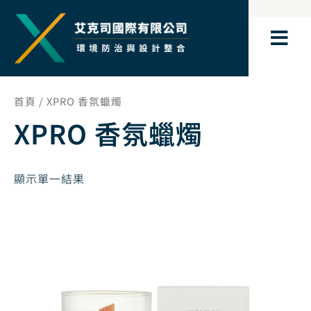
跳
至
主
要
內
容
首頁
/ XPRO 香氛蠟燭
XPRO 香氛蠟燭
顯示單一結果