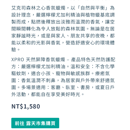
艾克司森林之心香氛蠟燭，以「自然與平衡」為
設計理念，嚴選檸檬尤加利精油與植物蠟基底調
製而成，點燃後釋放出淡雅而溫潤的香氣，讓空
間瞬間轉化為令人放鬆的森林氛圍。無論是在居
家靜謐時光，或是與家人、朋友共享的夜晚，都
能以柔和的光影與香氣，營造舒適安心的環境體
驗。
XPRO 天然屏障香氛蠟燭 – 產品特色天然防護配
方：嚴選檸檬尤加利精油。溫和安全：不含化學
驅蚊劑，適合小孩、寵物與敏感族群。療癒氛
圍：香氣溫潤不刺鼻，為居家與戶外帶來舒適氛
圍。多場景適用：客廳、臥室、書房，或夏日戶
外活動，都能自在享受美好時光。
NT$
1,580
前往 露天市集購買