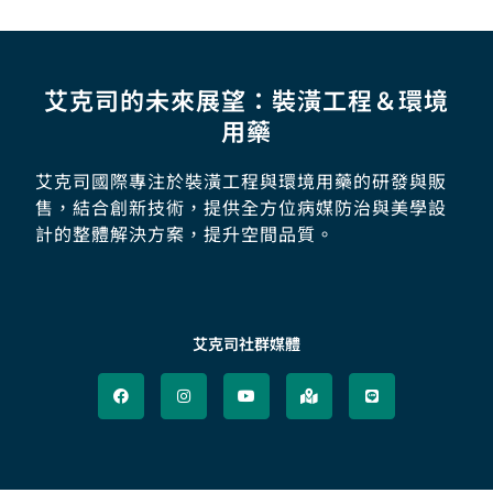
艾克司的未來展望：裝潢工程＆環境
用藥
艾克司國際專注於裝潢工程與環境用藥的研發與販
售，結合創新技術，提供全方位病媒防治與美學設
計的整體解決方案，提升空間品質。
艾克司社群媒體
F
I
Y
M
L
a
n
o
a
i
c
s
u
p
n
e
t
t
-
e
b
a
u
m
o
g
b
a
o
r
e
r
k
a
k
m
e