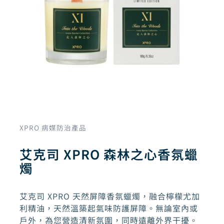
XPRO 病媒防治產品
艾克司 XPRO 森林之心香氛蠟
燭
艾克司 XPRO 天然屏障香氛蠟燭，融合檸檬尤加
利精油，天然溫築起氣味防護屏障。無論室內或
戶外，為您營造清新氛圍，同時遠離外界干擾。