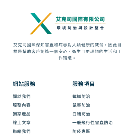
d
-
a
l
t
艾克司國際深知害蟲和病毒對人類健康的威脅，因此目
標是幫助客戶創造一個安心、衛生且更理想的生活和工
作環境。
網站服務
服務項目
關於我們
蟑螂防治
服務內容
鼠害防治
獨家產品
白蟻防治
線上文章
一般飛行性害蟲防治
聯絡我們
防疫專區