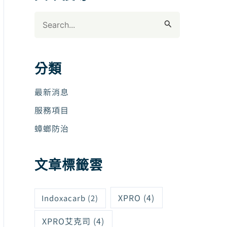
搜
尋
關
鍵
分類
字
:
最新消息
服務項目
蟑螂防治
文章標籤雲
XPRO
(4)
Indoxacarb
(2)
XPRO艾克司
(4)