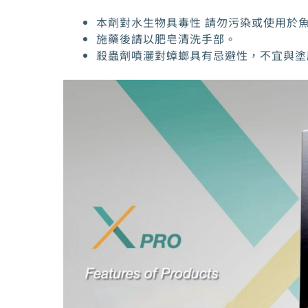
本劑對水生物具毒性 請勿污染或使用於
施藥後請以肥皂清洗手部。
殺蟲劑噴灑對蟑螂具有忌避性，不宜與塗