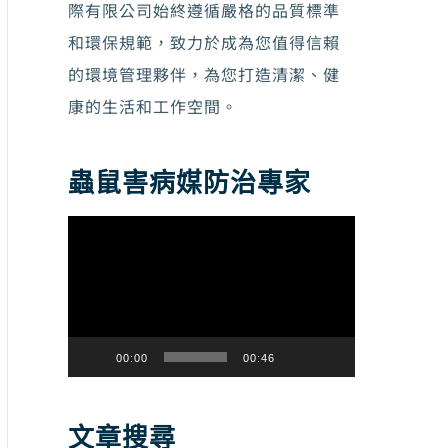
際有限公司始終遵循嚴格的品質標準
和環保規範，致力於成為您值得信賴
的環境管理夥伴，為您打造清潔、健
康的生活和工作空間。
蟲鼠害病媒防治專家
視
訊
播
放
器
00:00
00:46
文章搜尋