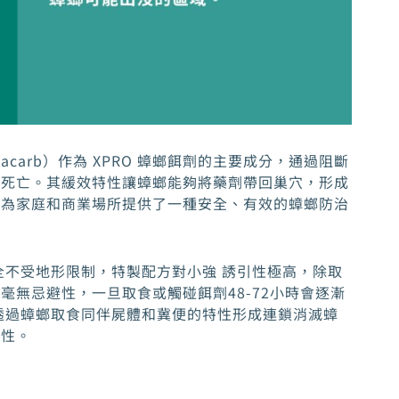
oxacarb）作為 XPRO 蟑螂餌劑的主要成分，通過阻斷
的死亡。其緩效特性讓蟑螂能夠將藥劑帶回巢穴，形成
，為家庭和商業場所提供了一種安全、有效的蟑螂防治
全不受地形限制，特製配方對小強 誘引性極高，除取
無忌避性，一旦取食或觸碰餌劑48-72小時會逐漸
透過蟑螂取食同伴屍體和冀便的特性形成連鎖消滅蟑
限性。