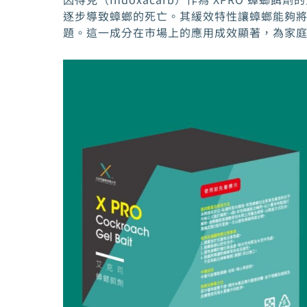
逐步導致蟑螂的死亡。其緩效特性讓蟑螂能夠
題。這一成分在市場上的應用成效顯著，為家