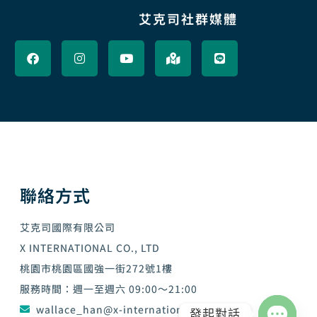
艾克司社群媒體
F
I
Y
M
L
a
n
o
a
i
c
s
u
p
n
e
t
t
-
e
b
a
u
m
o
g
b
a
o
r
e
r
k
a
k
m
e
d
-
a
l
聯絡方式
t
艾克司國際有限公司
X INTERNATIONAL CO., LTD
桃園市桃園區國強一街272號1樓
服務時間：週一至週六 09:00～21:00
wallace_han@x-international.com.tw
發起對話