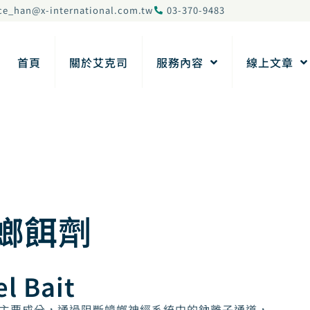
ce_han@x-international.com.tw
03-370-9483
首頁
關於艾克司
服務內容
線上文章
蟑螂餌劑
l Bait
螂餌劑的主要成分，通過阻斷蟑螂神經系統中的鈉離子通道，