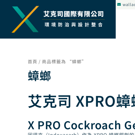
跳
walla
至
主
要
內
容
首頁
/ 商品標籤為 “蟑螂”
蟑螂
艾克司 XPRO
X PRO Cockroach Ge
因得克（Indoxacarb）作為 XPRO 蟑