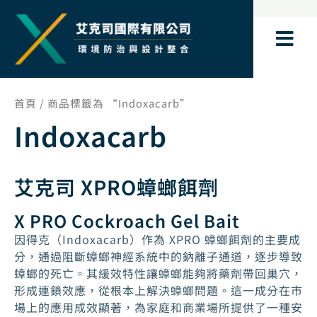
跳
至
主
要
內
容
首頁
/ 商品標籤為 “Indoxacarb”
Indoxacarb
艾克司 XPRO蟑螂餌劑
X PRO Cockroach Gel Bait
因得克（Indoxacarb）作為 XPRO 蟑螂餌劑的主要成
分，通過阻斷蟑螂神經系統中的鈉離子通道，逐步導致
蟑螂的死亡。其緩效特性讓蟑螂能夠將藥劑帶回巢穴，
形成連鎖效應，從根本上解決蟑螂問題。這一成分在市
場上的應用成效顯著，為家庭和商業場所提供了一種安