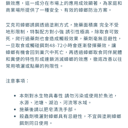
鎖效應，這一成分在市場上的應用成效顯著，為家庭和
商業場所提供了一種安全、有效的蟑螂防治方案。
艾克司蟑螂誘餌透過塗刷方式，施藥面積廣 完全不受
地形限制，特製配方對小強 誘引性極高，除取食可致
死，爬行過藥劑也會造成觸殺效果，藥劑毫無忌避性，
一旦取食或觸碰餌劑48-72小時會逐漸發揮藥效，讓
蟑螂有機會回到巢穴中死亡，再透過蟑螂取食同伴屍體
和冀便的特性形成連鎖消滅蟑螂的效應，徹底改善以往
常用噴灑或點藥的拘限性。
注意事項：
本劑對水生物具毒性 請勿污染或使用於魚池，
水源、池塘、湖泊、河流等水域。
施藥後請以肥皂清洗手部。
殺蟲劑噴灑對蟑螂具有忌避性，不宜與塗刷蟑螂
餌劑同日使用。