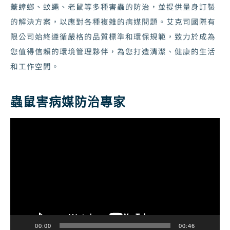
蓋蟑螂、蚊蠅、老鼠等多種害蟲的防治，並提供量身訂製
的解決方案，以應對各種複雜的病媒問題。艾克司國際有
限公司始終遵循嚴格的品質標準和環保規範，致力於成為
您值得信賴的環境管理夥伴，為您打造清潔、健康的生活
和工作空間。
蟲鼠害病媒防治專家
視
訊
播
放
器
00:00
00:46