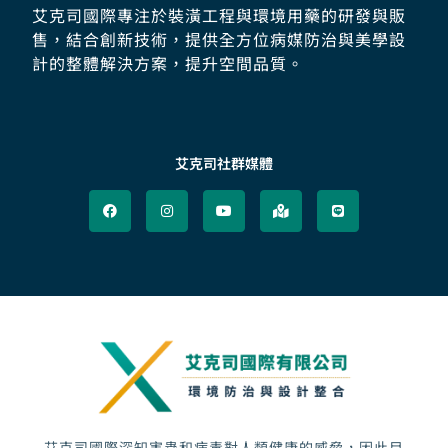
艾克司國際專注於裝潢工程與環境用藥的研發與販
售，結合創新技術，提供全方位病媒防治與美學設
計的整體解決方案，提升空間品質。
艾克司社群媒體
F
I
Y
M
L
a
n
o
a
i
c
s
u
p
n
e
t
t
-
e
b
a
u
m
o
g
b
a
o
r
e
r
k
a
k
m
e
d
-
a
l
t
艾克司國際深知害蟲和病毒對人類健康的威脅，因此目